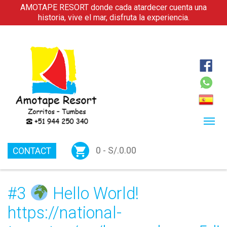
AMOTAPE RESORT donde cada atardecer cuenta una
historia, vive el mar, disfruta la experiencia.
0 -
S/.
0.00
CONTACT
#3
Hello World!
https://national-