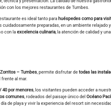
, técnica y presentación. La calidad de nuestra gastronom
ción con los mejores restaurantes de Tumbes.
restaurante es ideal tanto para
huéspedes como para visi
s cuidadosamente preparadas, en un ambiente relajado y 
so con la
excelencia culinaria
, la atención de calidad y u
 Zorritos – Tumbes
, permite disfrutar de
todas las instal
 frente al mar.
S/ 40 por menores
, los visitantes pueden acceder a nues
cios comunes
, rodeados del paisaje único d
el
Océano Pací
día de playa y vivir la experiencia del resort sin necesid