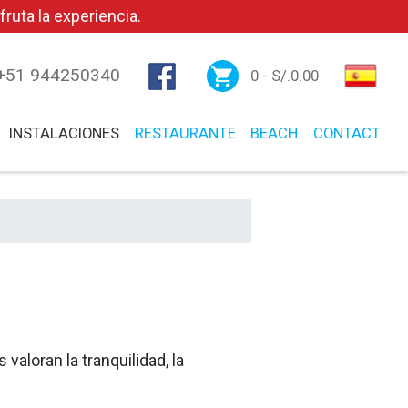
ruta la experiencia.
+51 944250340
0 -
S/.
0.00
INSTALACIONES
RESTAURANTE
BEACH
CONTACT
es
v
aloran la tranquilidad, la