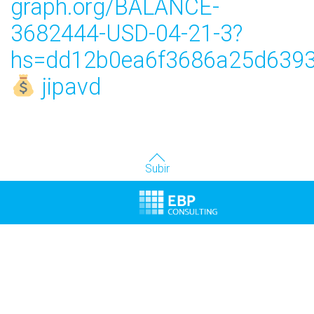
graph.org/BALANCE-
3682444-USD-04-21-3?
hs=dd12b0ea6f3686a25d6393
jipavd
Subir