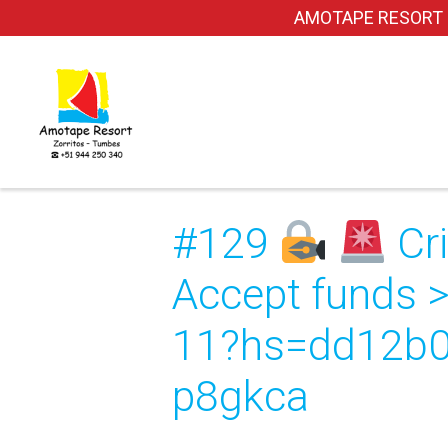
AMOTAPE RESORT dond
#129
Cri
Accept funds >
11?hs=dd12b
p8gkca