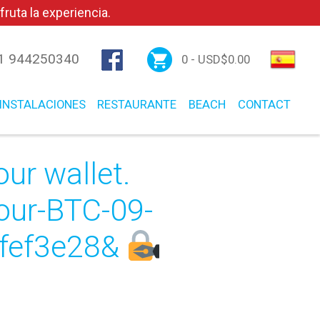
ruta la experiencia.
1 944250340
0 -
USD$
0.00
INSTALACIONES
RESTAURANTE
BEACH
CONTACT
our wallet.
your-BTC-09-
fef3e28&