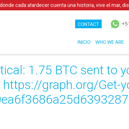
e cada atardecer cuenta una historia, vive el mar, disf
+5
CONTACT
INICIO
WHO WE ARE
tical: 1.75 BTC sent to y
 https://graph.org/Get-
0ea6f3686a25d6393287