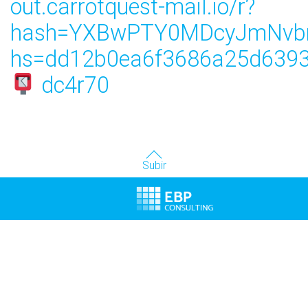
out.carrotquest-mail.io/r?
hash=YXBwPTY0MDcyJmNvbn
hs=dd12b0ea6f3686a25d6393
dc4r70
Subir