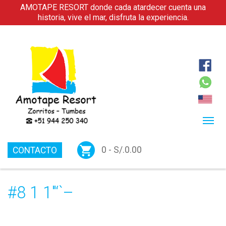
AMOTAPE RESORT donde cada atardecer cuenta una
historia, vive el mar, disfruta la experiencia.
0 -
S/.
0.00
CONTACTO
#8 1 1″‘`–