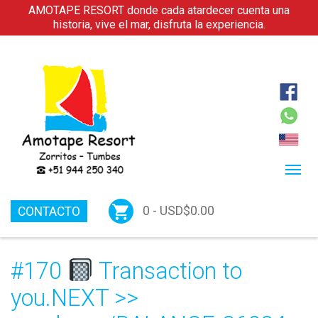
AMOTAPE RESORT donde cada atardecer cuenta una
historia, vive el mar, disfruta la experiencia.
0 -
USD$
0.00
CONTACTO
#170
Transaction to
you.NEXT >>