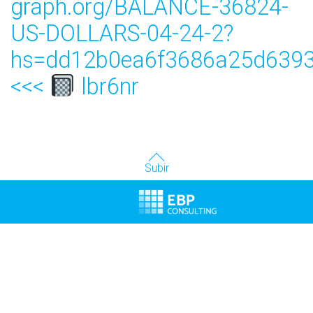
graph.org/BALANCE-36824-
US-DOLLARS-04-24-2?
hs=dd12b0ea6f3686a25d6393
<<<
lbr6nr
Subir