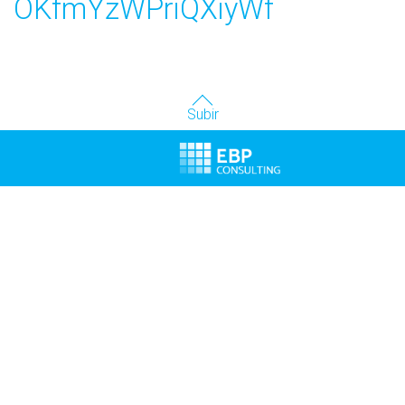
OKfmYzWPriQXiyWf
Subir