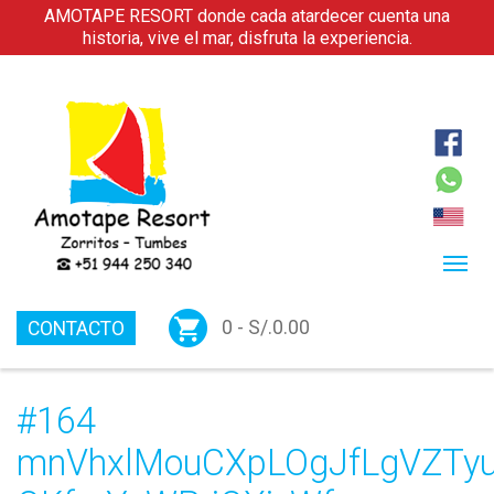
AMOTAPE RESORT donde cada atardecer cuenta una
historia, vive el mar, disfruta la experiencia.
0 -
S/.
0.00
CONTACTO
#164
mnVhxlMouCXpLOgJfLgVZTy