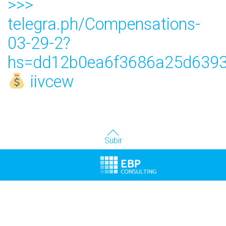
>>>
telegra.ph/Compensations-
03-29-2?
hs=dd12b0ea6f3686a25d6393
iivcew
Subir