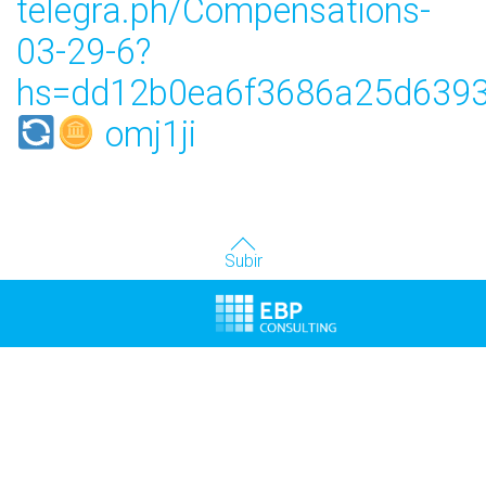
telegra.ph/Compensations-
03-29-6?
hs=dd12b0ea6f3686a25d6393
omj1ji
Subir