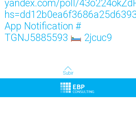
yandex.com/poll/43o224okZ
hs=dd12b0ea6f3686a25d6393
App Notification #
TGNJ5885593
2jcuc9
Subir