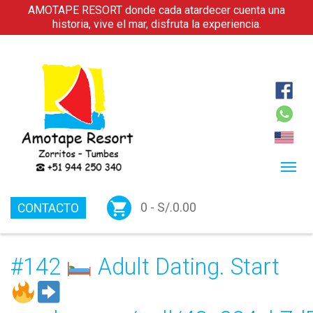
AMOTAPE RESORT donde cada atardecer cuenta una
historia, vive el mar, disfruta la experiencia.
0 -
S/.
0.00
CONTACTO
#142
Adult Dating. Start