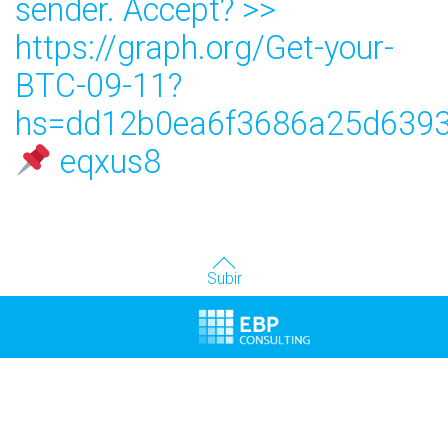
sender. Accept? >>
https://graph.org/Get-your-
BTC-09-11?
hs=dd12b0ea6f3686a25d6393
eqxus8
Subir