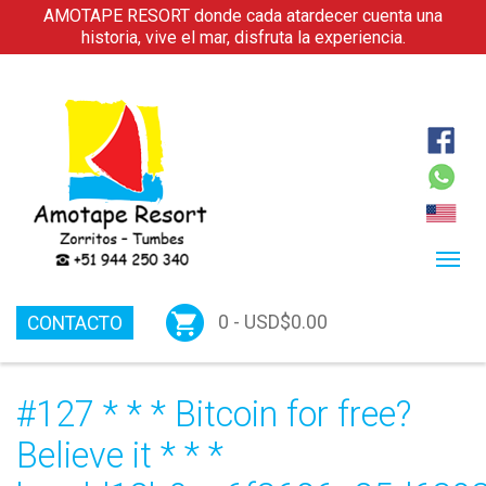
AMOTAPE RESORT donde cada atardecer cuenta una
historia, vive el mar, disfruta la experiencia.
0 -
USD$
0.00
CONTACTO
#127 * * *
Bitcoin for free?
Believe it
* * *